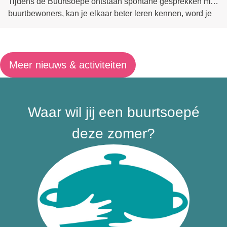
Tijdens de Buurtsoepé ontstaan spontane gesprekken met
buurtbewoners, kan je elkaar beter leren kennen, word je
op de hoogte gebracht van wat er leeft in jouw buurt … Zie
je dit zitten? Dien dan op dit platform jouw buurt in als
kandidaat voor een zomerse Buurtsoepé in augustus of
september.
Meer nieuws & activiteiten
Waar wil jij een buurtsoepé
deze zomer?