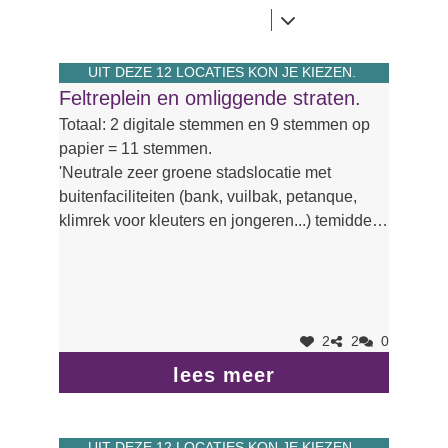
UIT DEZE 12 LOCATIES KON JE KIEZEN.
Feltreplein en omliggende straten.
Totaal: 2 digitale stemmen en 9 stemmen op
papier = 11 stemmen.
'Neutrale zeer groene stadslocatie met
buitenfaciliteiten (bank, vuilbak, petanque,
klimrek voor kleuters en jongeren...) temidden
van een woonkern, ideaal voor een
ontmoeting met de buren rondom ons en uit de
ruime omtrek, bovendien is het parkje volledig
ingesloten en zijn er geen
verkeersveiligheidsmaatregelen nodig.'
2
2
0
lees meer
UIT DEZE 12 LOCATIES KON JE KIEZEN.