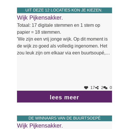
UIT DEZE 12 LOCATIES KON JE KIEZEN.
Wijk Pijkensakker.
Totaal: 17 digitale stemmen en 1 stem op
papier = 18 stemmen.
'We zijn een vrij jonge wijk. Op dit moment is
de wijk zo goed als volledig ingenomen. Het
zou leuk zijn om elkaar via een buurtsoupé,
naast de jaarlijkse zomermeeting die we
organiseren, nog beter te leren kennen.'
17
2
0
lees meer
DE WINNAARS VAN DE BUURTSOEPÉ
Wijk Pijkensakker.