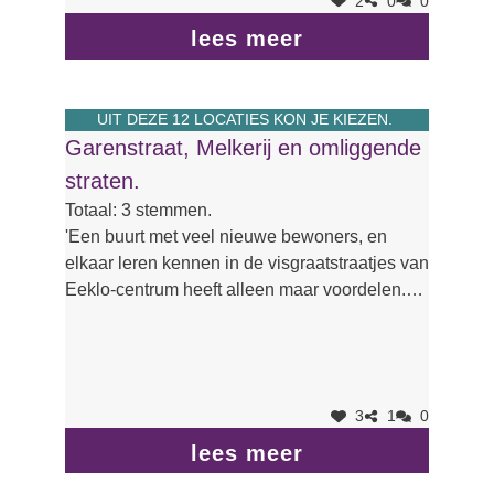
2
0
0
lees meer
UIT DEZE 12 LOCATIES KON JE KIEZEN.
Garenstraat, Melkerij en omliggende
straten.
Totaal: 3 stemmen.
'Een buurt met veel nieuwe bewoners, en
elkaar leren kennen in de visgraatstraatjes van
Eeklo-centrum heeft alleen maar voordelen.
Beter een dichte buur dan een verre vriend.'
3
1
0
lees meer