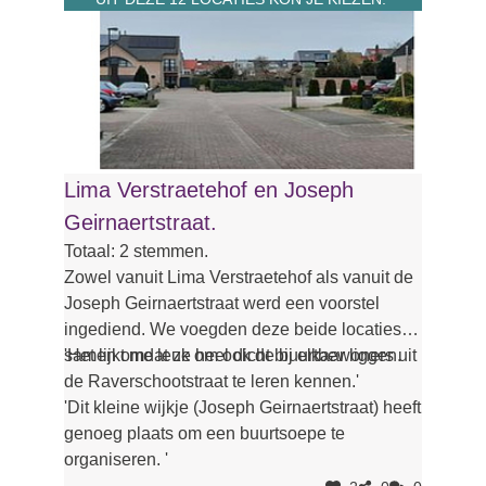
Lima Verstraetehof en Joseph
Geirnaertstraat.
Totaal: 2 stemmen.
Zowel vanuit Lima Verstraetehof als vanuit de
Joseph Geirnaertstraat werd een voorstel
ingediend. We voegden deze beide locaties
samen omdat ze heel dicht bij elkaar liggen.
'Het lijkt me leuk om ook de buurtbewoners uit
de Raverschootstraat te leren kennen.'
'Dit kleine wijkje (Joseph Geirnaertstraat) heeft
genoeg plaats om een buurtsoepe te
organiseren. '