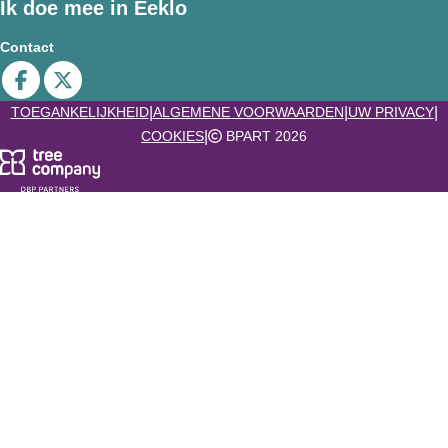
Ik doe mee in Eeklo
Contact
Deel op facebook
Deel op X
|
|
|
TOEGANKELIJKHEID
ALGEMENE VOORWAARDEN
UW PRIVACY
|
COOKIES
BPART 2026