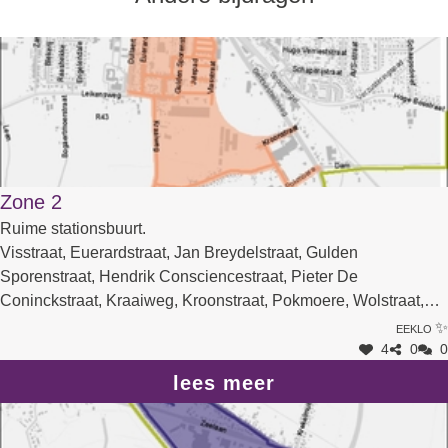
Zone 2
Ruime stationsbuurt.
Visstraat, Euerardstraat, Jan Breydelstraat, Gulden
Sporenstraat, Hendrik Consciencestraat, Pieter De
Coninckstraat, Kraaiweg, Kroonstraat, Pokmoere, Wolstraat,
Vlaspad, Vrijmoedpad, Balenwegel, Textielstraat, India
Eeklo ✨
Juteplein, Jutestraat, Katoenstraat, Vlasstraat, Jutepad,
4
0
0
Linnenstraat, Zuidmoerstraat, Stationsstraat, Koningin
lees meer
Astridplein