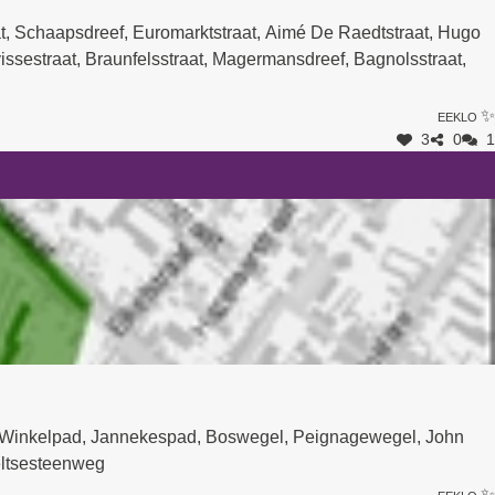
at, Schaapsdreef, Euromarktstraat, Aimé De Raedtstraat, Hugo
evissestraat, Braunfelsstraat, Magermansdreef, Bagnolsstraat,
Eeklo ✨
3
0
1
of, Winkelpad, Jannekespad, Boswegel, Peignagewegel, John
ieltsesteenweg
Eeklo ✨