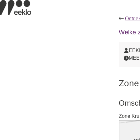
Ontdek
Welke z
EEK
MEE
Zone
Omschr
Zone Krui