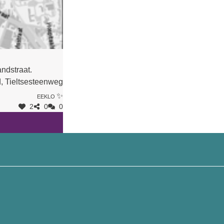
ndstraat.
d, Tieltsesteenweg
Eeklo ✨
2
0
0