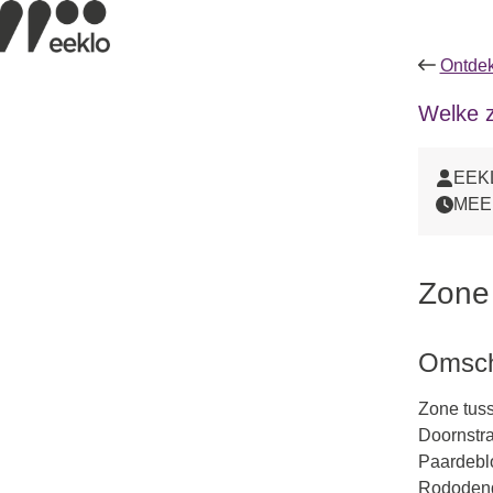
Ontdek
Welke z
EEK
MEE
Zone
Omschr
Zone tus
Doornstra
Paardeblo
Rododendr