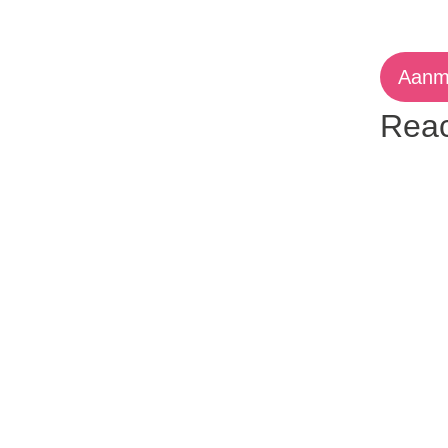
Aanm
Reac