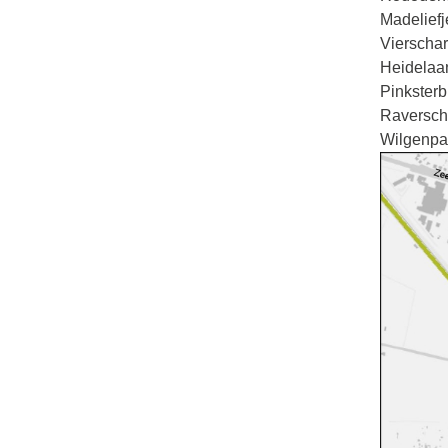
Madeliefj
Vierscha
Heidelaan
Pinksterb
Raverscho
Wilgenpar