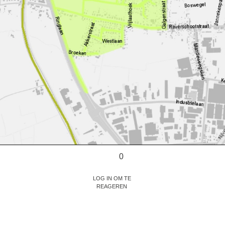
0
Log in om te
reageren