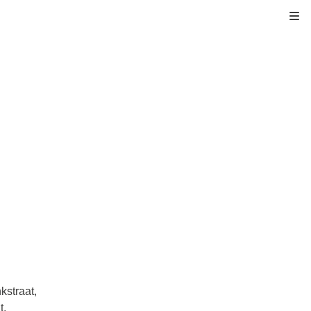
Kli
kstraat,
t,