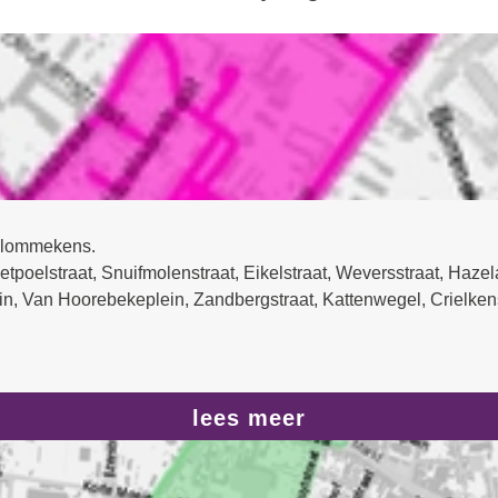
/Blommekens.
hietpoelstraat, Snuifmolenstraat, Eikelstraat, Weversstraat, Haz
ein, Van Hoorebekeplein, Zandbergstraat, Kattenwegel, Crielk
lees meer