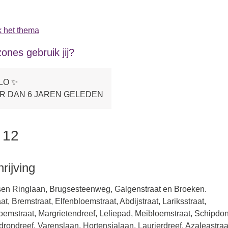
 het thema
ones gebruik jij?
LO ✨
R DAN 6 JAREN GELEDEN
 12
ijving
sen Ringlaan, Brugsesteenweg, Galgenstraat en Broeken.
at, Bremstraat, Elfenbloemstraat, Abdijstraat, Lariksstraat,
emstraat, Margrietendreef, Leliepad, Meibloemstraat, Schipdon
ondreef, Varenslaan, Hortensialaan, Laurierdreef, Azaleastraa