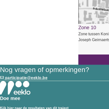
Zone 10
Zone tussen Konin
Joseph Geirnaertst
Nog vragen of opmerkingen?
participatie@eeklo.be
Doe mee
Kijk hier naar de resultaten van dit traject