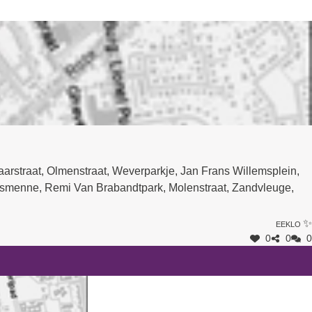
elaarstraat, Olmenstraat, Weverparkje, Jan Frans Willemsplein,
ensmenne, Remi Van Brabandtpark, Molenstraat, Zandvleuge,
Eeklo ✨
0
0
0