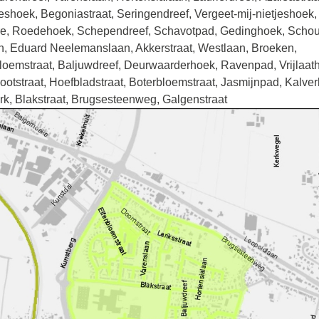
eshoek, Begoniastraat, Seringendreef, Vergeet-mij-nietjeshoek,
re, Roedehoek, Schependreef, Schavotpad, Gedinghoek, Schou
, Eduard Neelemanslaan, Akkerstraat, Westlaan, Broeken,
loemstraat, Baljuwdreef, Deurwaarderhoek, Ravenpad, Vrijlaat
otstraat, Hoefbladstraat, Boterbloemstraat, Jasmijnpad, Kalve
k, Blakstraat, Brugsesteenweg, Galgenstraat