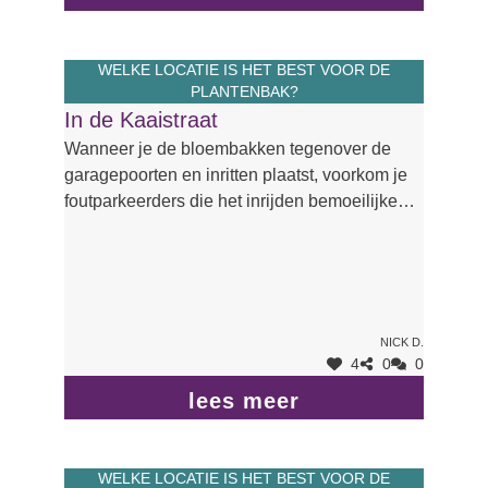
WELKE LOCATIE IS HET BEST VOOR DE
PLANTENBAK?
In de Kaaistraat
Wanneer je de bloembakken tegenover de
garagepoorten en inritten plaatst, voorkom je
foutparkeerders die het inrijden bemoeilijken
en soms zelf belemmeren. Bovendien creëer
je zo ook asverschuivingen die de snelheid
remmen. En nu de grote bomen op de
Rijkswachtsite sneuvelen is extra groen in de
straat zeer welkom.
Nick D.
4
0
0
lees meer
WELKE LOCATIE IS HET BEST VOOR DE