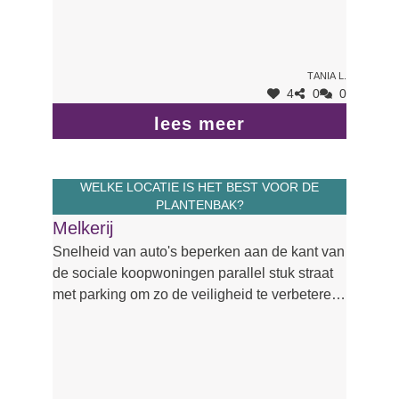
Tania L.
4
0
0
lees meer
WELKE LOCATIE IS HET BEST VOOR DE
PLANTENBAK?
Melkerij
Snelheid van auto's beperken aan de kant van
de sociale koopwoningen parallel stuk straat
met parking om zo de veiligheid te verbeteren
van de weggebruikers met de fiets of te voet.
En ook om de leefbaarheid te verbeteren door
lawaai van snel rijdende auto's tegen te gaan.
(Zeker 's nachts en ' s morgens vroeg ... )