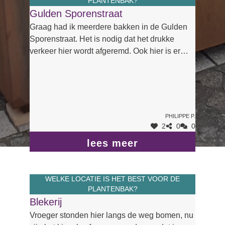
PLANTENBAK?
Gulden Sporenstraat
Graag had ik meerdere bakken in de Gulden
Sporenstraat. Het is nodig dat het drukke
verkeer hier wordt afgeremd. Ook hier is er
zone dertig, maar zoals overal wordt die
snelheid niet gerespecteerd. Auto´s,
vrachtauto´s en (school)bussen rijden hier
even snel als in de Stationsstraat die
misschien 10 keer breder is dan hier.
Philippe P.
Aangezien er in de zone 30 in Eeklo nooit
2
0
0
snelheidscontrole is (een zone 30 is immers
lees meer
meer dan een verkeersbord en een schilderij
op het wegdek) zullen plantenbakken op de
rijbaan toch een manier zijn om het verkeer af
WELKE LOCATIE IS HET BEST VOOR DE
te remmen,
PLANTENBAK?
Blekerij
Vroeger stonden hier langs de weg bomen, nu