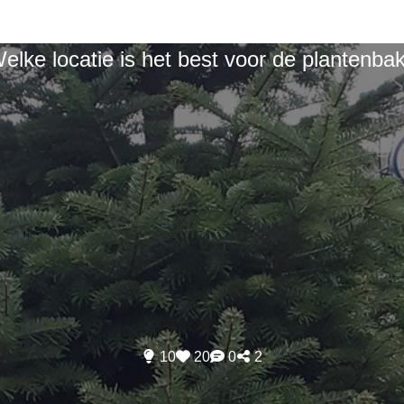
elke locatie is het best voor de plantenba
10
20
0
2
ze ideeën werden reeds ingedi