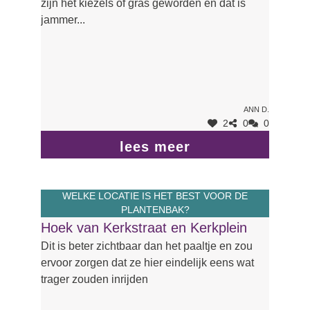
zijn het kiezels of gras geworden en dat is
jammer...
Ann D.
2
0
0
lees meer
WELKE LOCATIE IS HET BEST VOOR DE
PLANTENBAK?
Hoek van Kerkstraat en Kerkplein
Dit is beter zichtbaar dan het paaltje en zou
ervoor zorgen dat ze hier eindelijk eens wat
trager zouden inrijden