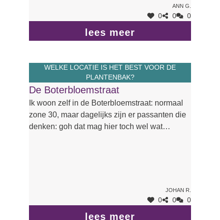
Ann G.
0
0
0
lees meer
WELKE LOCATIE IS HET BEST VOOR DE
PLANTENBAK?
De Boterbloemstraat
Ik woon zelf in de Boterbloemstraat: normaal
zone 30, maar dagelijks zijn er passanten die
denken: goh dat mag hier toch wel wat
vlugger. Resultaat: gedaan met de rust.
Johan R.
0
0
0
lees meer