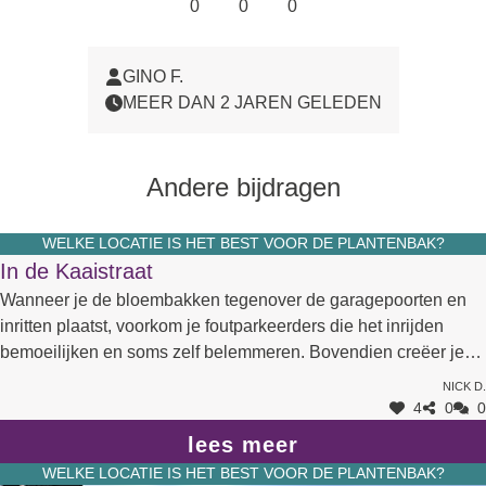
0
0
0
GINO F.
MEER DAN 2 JAREN GELEDEN
Andere bijdragen
WELKE LOCATIE IS HET BEST VOOR DE PLANTENBAK?
In de Kaaistraat
Wanneer je de bloembakken tegenover de garagepoorten en
inritten plaatst, voorkom je foutparkeerders die het inrijden
bemoeilijken en soms zelf belemmeren. Bovendien creëer je
zo ook asverschuivingen die de snelheid remmen. En nu de
Nick D.
grote bomen op de Rijkswachtsite sneuvelen is extra groen in
4
0
0
de straat zeer welkom.
lees meer
WELKE LOCATIE IS HET BEST VOOR DE PLANTENBAK?