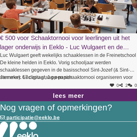
de hoeveelheid weggeworpen voedsel.
€ 500 voor Schaaktornooi voor leerlingen uit het
lager onderwijs in Eeklo - Luc Wulgaert en de
Luc Wulgaert geeft wekelijks schaaklessen in de Freinetschool
Meetjeslandse Schaakvereniging afdeling Eeklo
De kleine helden in Eeklo. Vorig schooljaar werden
schaaklessen gegeven in de basisschool Sint-Jozef (& Sint-
Janneke). Luc zou graag een schaaktornooi organiseren voor
stemmen: 67 digitaal, 1 op papier
deze leerlingen. Bij uitbreiding voor alle leerlingen uit de
0
2
0
basisscholen van Eeklo. Hij heeft daarvoor de hulp gevraagd
lees meer
aan de Meetjeslandse Schaakvereniging afdeling Eeklo.
Nog vragen of opmerkingen?
participatie@eeklo.be