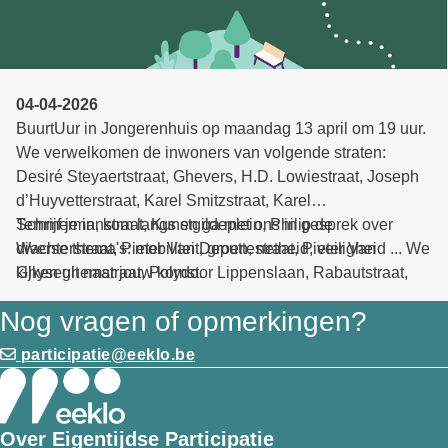
04-04-2026
BuurtUur in Jongerenhuis op maandag 13 april om 19 uur.
We verwelkomen de inwoners van volgende straten:
Desiré Steyaertstraat, Ghevers, H.D. Lowiestraat, Joseph
d’Huyvetterstraat, Karel Smitzstraat, Karel
Temmermanstraat, Kunstgildeplein, Philip de
Schrijf je in, kom langs en ga met ons in gesprek over
Wachterstraat, Pieter Van Deputtestraat, Pieter Van
diverse thema's: mobiliteit, groen, netheid, veiligheid ... We
Ghyseghemstraat, Polydoor Lippenslaan, Rabautstraat,
kijken uit naar jouw komst.
Romanus Van Wassenhovestraat, Roze, Zakmeersstraat,
Nog vragen of opmerkingen?
Zusters Philippus Neristraat. Zij kregen een uitnodiging in
de bus.
participatie@eeklo.be
Over Eigentijdse Participatie