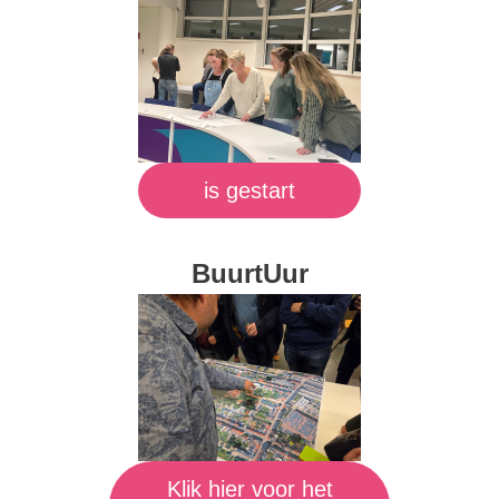
is gestart
BuurtUur
Klik hier voor het