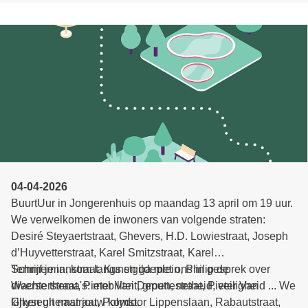
verwachten en vul het formulier in. We verwachten jullie
kandidaturen ten laatste op 9 juni.
04-04-2026
BuurtUur in Jongerenhuis op maandag 13 april om 19 uur.
We verwelkomen de inwoners van volgende straten:
Desiré Steyaertstraat, Ghevers, H.D. Lowiestraat, Joseph
d’Huyvetterstraat, Karel Smitzstraat, Karel
Temmermanstraat, Kunstgildeplein, Philip de
Schrijf je in, kom langs en ga met ons in gesprek over
Wachterstraat, Pieter Van Deputtestraat, Pieter Van
diverse thema's: mobiliteit, groen, netheid, veiligheid ... We
Ghyseghemstraat, Polydoor Lippenslaan, Rabautstraat,
kijken uit naar jouw komst.