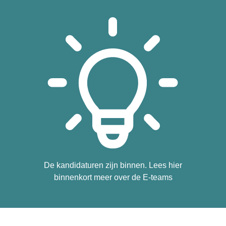
Daarna zal er een aannemer via openbare aanbesteding
aangeduid worden. Streefdatum voor uitvoering van de
werken is het voorjaar 2027.
De kandidaturen zijn binnen. Lees hier
binnenkort meer over de E-teams