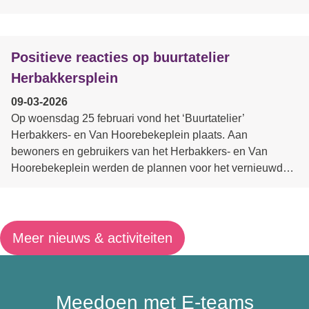
Romanus Van Wassenhovestraat, Roze, Zakmeersstraat,
Zusters Philippus Neristraat. Zij kregen een uitnodiging in
de bus.
Positieve reacties op buurtatelier
Herbakkersplein
09-03-2026
Op woensdag 25 februari vond het ‘Buurtatelier’
Herbakkers- en Van Hoorebekeplein plaats. Aan
bewoners en gebruikers van het Herbakkers- en Van
Hoorebekeplein werden de plannen voor het vernieuwde
plein voorgesteld.
De plannen, met nadruk op vergroening en ontharding in
combinatie met heel wat zitmeubilair, werden enthousiast
onthaald en kritisch bekeken.
Meer nieuws & activiteiten
De aanwezigen kwamen met verschillende suggesties en
aanvullingen. Deze worden nu in een volgende stap
meegenomen bij de opmaak van de definitieve plannen en
Meedoen met E-teams
bijhorend bestek.