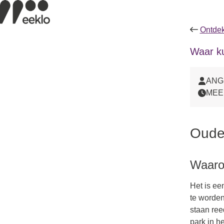
Ontdek
Waar k
ANG
MEE
Oude 
Waarom
Het is ee
te worden
staan ree
park in h