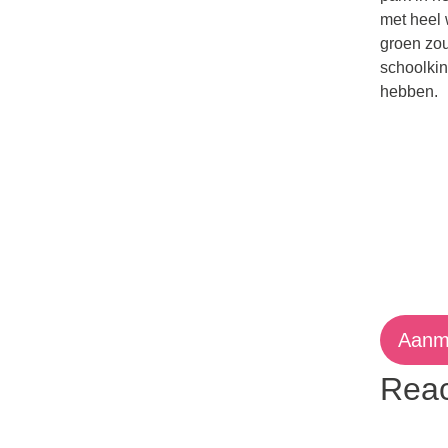
met heel 
groen zou 
schoolkin
hebben.
Aanm
Reac