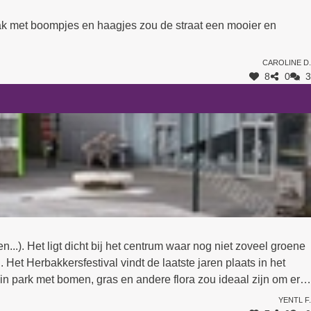
vak met boompjes en haagjes zou de straat een mooier en
Caroline D.
8
0
3
...). Het ligt dicht bij het centrum waar nog niet zoveel groene
t Herbakkersfestival vindt de laatste jaren plaats in het
 of vóór je naar een voorstelling gaat in de Herbakker. Of zelfs
Yentl F.