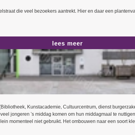
lstraat die veel bezoekers aantrekt. Hier en daar een planten
lees meer
 (Bibliotheek, Kunstacademie, Cultuurcentrum, dienst burgerzaken
eel jongeren 's middag komen om hun middagmaal te nuttigen. He
n park met bomen, gras en andere flora zou ideaal zijn om er
b, om creativiteit op te doen voor de lessen in de kunstacademie