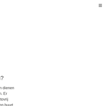
Kli
n?
n dienen
. Er
ovrij
en buurt