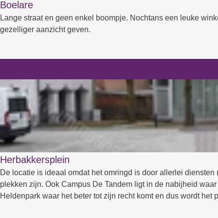
Boelare
Lange straat en geen enkel boompje. Nochtans een leuke winke
gezelliger aanzicht geven.
Herbakkersplein
De locatie is ideaal omdat het omringd is door allerlei diensten
plekken zijn. Ook Campus De Tandem ligt in de nabijheid waar v
Heldenpark waar het beter tot zijn recht komt en dus wordt het plein momenteel niet gebruikt. Het ombouwen naar een soort klei
op zonnige dagen te genieten. Al dan niet met een boek uit de bi