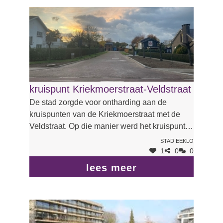
landbouwvoertuigen en racende wagens kan
niet groter zijn.
kruispunt Kriekmoerstraat-Veldstraat
De stad zorgde voor ontharding aan de
kruispunten van de Kriekmoerstraat met de
Veldstraat. Op die manier werd het kruispunt
smaller en veiliger en kwam er meer groen.
stad Eeklo
1
0
0
lees meer