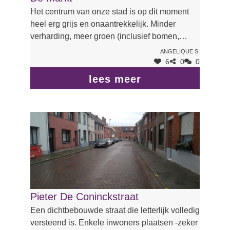
Het centrum van onze stad is op dit moment
heel erg grijs en onaantrekkelijk. Minder
verharding, meer groen (inclusief bomen,
hangen om de terrassen af te schermen van
Angelique S.
de n9, ...) Zou deze lelijke plaats kunnen
6
0
0
omtoveren tot een prachtig en gezellig plein.
lees meer
Dit zou gegarandeerd ook de horeca ten
goede komen.
Pieter De Coninckstraat
Een dichtbebouwde straat die letterlijk volledig
versteend is. Enkele inwoners plaatsen -zeker