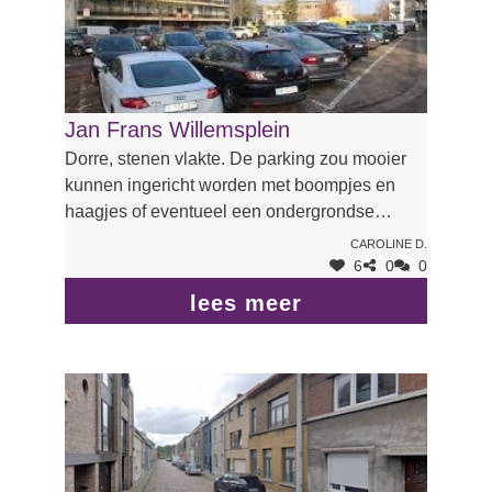
Jan Frans Willemsplein
Dorre, stenen vlakte. De parking zou mooier
kunnen ingericht worden met boompjes en
haagjes of eventueel een ondergrondse
parking, zodat er bovengronds meer ruimte
Caroline D.
komt voor groen
6
0
0
lees meer