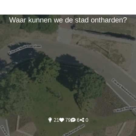
Waar kunnen we de stad ontharden?
21
79
6
0
e locaties werden reeds inged