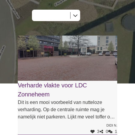
Verharde vlakte voor LDC
Zonneheem
Dit is een mooi voorbeeld van nutteloze
verharding. Op de centrale ruimte mag je
namelijk niet parkeren. Lijkt me veel toffer om
hier wat groen met een beleefpad te voorzien.
Didi N.
Op die manier kunnen ouderen die naar
3
0
1