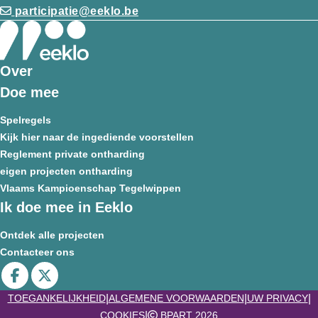
participatie@eeklo.be
Over
Doe mee
Spelregels
Kijk hier naar de ingediende voorstellen
Reglement private ontharding
eigen projecten ontharding
Vlaams Kampioenschap Tegelwippen
Ik doe mee in Eeklo
Ontdek alle projecten
Contacteer ons
Deel op facebook
Deel op X
|
|
|
TOEGANKELIJKHEID
ALGEMENE VOORWAARDEN
UW PRIVACY
|
COOKIES
BPART 2026