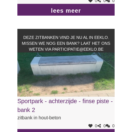
0
0
0
lees meer
DEZE ZITBANKEN VIND JE NU AL IN EEKLO.
MISSEN WE NOG EEN BANK? LAAT HET ONS
WETEN VIA
PARTICIPATIE@EEKLO.BE
Sportpark - achterzijde - finse piste -
bank 2
zitbank in hout-beton
0
0
0