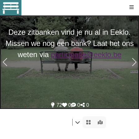
Kli
Deze zitbanken vind je nu al in Eeklo.
Missen we nog een bank? Laat het ons
weten via
participatie@eeklo.be
72
0
0
0