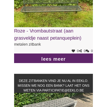
Roze - Vrombautstraat (aan
grasveldje naast petanqueplein)
metalen zitbank
0
0
0
lees meer
DEZE ZITBANKEN VIND JE NU AL IN EEKLO.
MISSEN WE NOG EEN BANK? LAAT HET ONS
WETEN VIA
PARTICIPATIE@EEKLO.BE