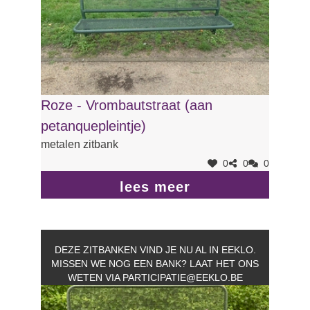
Roze - Vrombautstraat (aan
petanquepleintje)
metalen zitbank
0
0
0
lees meer
DEZE ZITBANKEN VIND JE NU AL IN EEKLO.
MISSEN WE NOG EEN BANK? LAAT HET ONS
WETEN VIA
PARTICIPATIE@EEKLO.BE