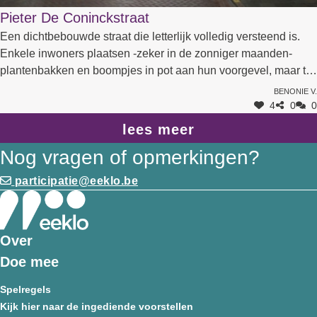
Pieter De Coninckstraat
Een dichtbebouwde straat die letterlijk volledig versteend is.
Enkele inwoners plaatsen -zeker in de zonniger maanden-
plantenbakken en boompjes in pot aan hun voorgevel, maar te
beperkt om echt verschil te maken. Sinds het parkeren alleen
Benonie V.
langs de onpare kant is toegelaten, is hier beslist wel een plek
4
0
0
te vinden voor wat openbaar groen, een haagje of enkele
lees meer
bomen. Dat zou zeker welkom zij. Zelf denken we eraan om na
Nog vragen of opmerkingen?
de volgende schilderbeurt van onze voorgevel, een geveltuin
met klimplant aan te leggen. Maar ook de stad kan onze straat
participatie@eeklo.be
helpen vergroenen en klimaatrobuuster maken. Op de
straathoeken waar nu vooral foutparkeerders staan, zouden
enkele mooie boompjes een wereld van verschil maken.
Over
Doe mee
Spelregels
Kijk hier naar de ingediende voorstellen