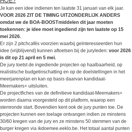
HOE?
Je kan een idee indienen ten laatste 31 januari van elk jaar.
VOOR 2026 ZIT DE TIMING UITZONDERLIJK ANDERS
omdat we de BOA-BOOSTmiddelen dit jaar moeten
toekennen: je idee moet ingediend zijn ten laatste op 15
mei 2026.
Er zijn 2 pitchcafés voorzien waarbij geïnteresseerden hun
idee (vrijblijvend) kunnen aftoetsen bij de juryleden:
voor 2026
is dit op 21 april en 5 mei.
De jury toetst de ingediende projecten op haalbaarheid, op
realistische budgetinschatting en op de doelstellingen in het
meerjarenplan en kan op basis daarvan kandidaat-
Meemakers+ uitsluiten.
De projectfiches van de definitieve kandidaat-Meemakers+
worden daarna voorgesteld op dit platform, waarop een
stemronde start. Bovendien kent ook de jury punten toe. De
projecten kunnen een toelage ontvangen indien ze minstens
30/60 kregen van de jury en ze minstens 50 stemmen van de
burger kregen via ikdoemee.eeklo.be. Het totaal aantal punten