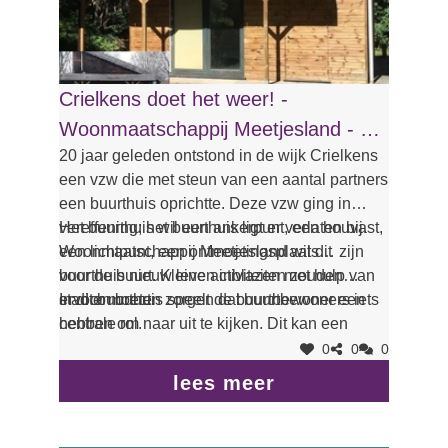
kunnen leiden tot afname van de hoeveelheid
weggeworpen voedsel.
Crielkens doet het weer! -
Woonmaatschappij Meetjesland - €
20 jaar geleden ontstond in de wijk Crielkens
5.000
een vzw die met steun van een aantal partners
een buurthuis oprichtte. Deze vzw ging in
vereffening; het buurthuis ligt er verlaten bij.
Het buurthuis wil een ankerpunt, een houvast,
Woonmaatschappij Meetjesland wil dit
een lichtpunt, een ontmoetingsplaats… zijn
buurthuis nieuw leven inblazen met hulp van
voor de buurt. Kleine activiteiten zouden
stad en buurt.
ervoor moeten zorgen dat buurtbewoners iets
In dit buurthuis speelt de buurtbewoner een
hebben om naar uit te kijken. Dit kan een
centrale rol.
barbecue, een buurtfeest, een kaas- en
0
0
0
wijnbuffet, een wandeltocht, een
lees meer
opruimactie… zijn. Maar om activiteiten te
organiseren dient het buurthuis eerst te
worden gerenoveerd. Naast een budget en de