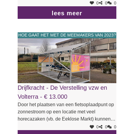
ingepikt worden.
deur bezoekje, infoavond
0
0
0
Bewonersgroep samenstellen +
lees meer
gebuurtedekenij 't Kaaiken + wijkcentrum De
Kring
Doorheen het jaar verschillende activiteiten en
HOE GAAT HET MET DE MEEMAKERS VAN 2023?
Initiatieven uitwerken en uitvoeren
Slotevent organiseren waarbij alle
culturen/nationaliteiten uit de buurt centraal
staan en elkaar ontmoeten; in aanbod van
(aperitief)hapjes, animatie, randactiviteiten
Drijfkracht - De Verstelling vzw en
Volterra - € 13.000
Door het plaatsen van een fietsoplaadpunt op
zonnestroom op een locatie met veel
horecazaken (vb. de Eeklose Markt) kunnen
fietsers die neerstrijken op de terrassen
0
0
0
ondertussen hun fiets opladen en worden ook